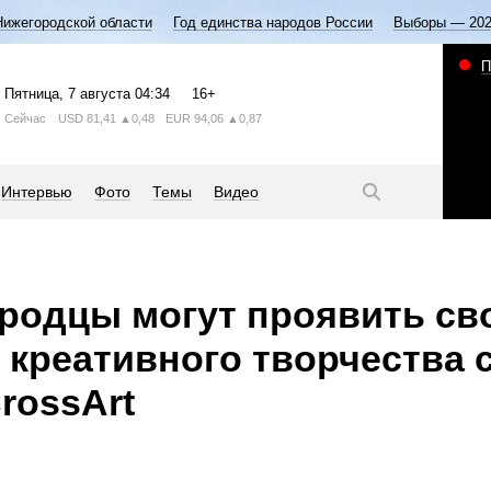
Нижегородской области
Год единства народов России
Выборы — 20
П
Пятница
, 7 августа
04:34
16+
Сейчас
USD
81,41
▲0,48
EUR
94,06
▲0,87
Интервью
Фото
Темы
Видео
родцы могут проявить св
 креативного творчества 
rossArt