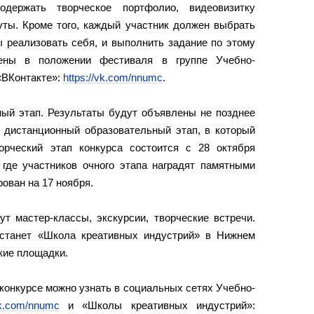
одержать творческое портфолио, видеовизитку
уты. Кроме того, каждый участник должен выбрать
ы реализовать себя, и выполнить задание по этому
ены в положении фестиваля в группе Учебно-
«ВКонтакте»:
https://vk.com/nnumc
.
ный этап. Результаты будут объявлены не позднее
— дистанционный образовательный этап, в который
орческий этап конкурса состоится с 28 октября
 где участников очного этапа наградят памятными
ован на 17 ноября.
т мастер-классы, экскурсии, творческие встречи.
станет «Школа креативных индустрий» в Нижнем
ские площадки.
онкурсе можно узнать в социальных сетях Учебно-
vk.com/nnumc
и «Школы креативных индустрий»: