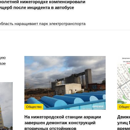
олетней нижегородке компенсировали
щерб после инцидента в автобусе
область наращивает парк электротранспорта
цию
азе
Общество
Общес
На нижегородской станции аэрации
Движе
завершен демонтаж конструкций
улиц 
вторичных отстойников
време