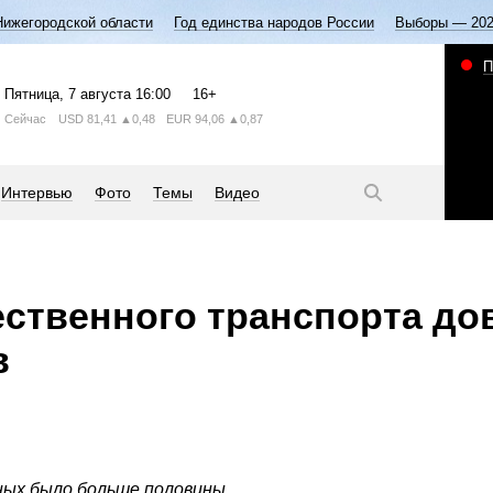
Нижегородской области
Год единства народов России
Выборы — 20
П
Пятница
, 7 августа
16:00
16+
Сейчас
USD
81,41
▲0,48
EUR
94,06
▲0,87
Интервью
Фото
Темы
Видео
ственного транспорта д
в
ных было больше половины.