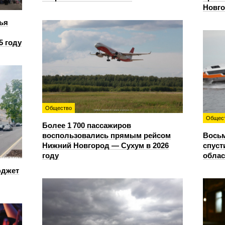
Новг
ья
5 году
Общество
Общес
Более 1 700 пассажиров
воспользовались прямым рейсом
Восьм
Нижний Новгород — Сухум в 2026
спуст
году
облас
юджет