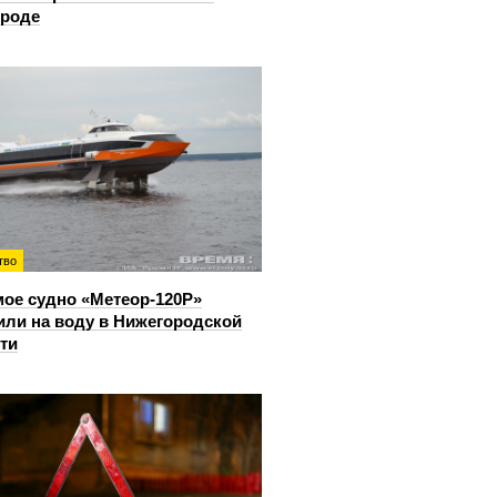
ороде
тво
ое судно «Метеор-120Р»
или на воду в Нижегородской
ти