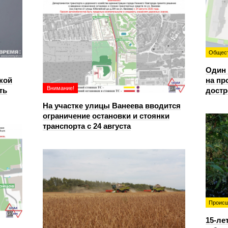
Общес
Один 
кой
на пр
Внимание!
ть
достр
На участке улицы Ванеева вводится
ограничение остановки и стоянки
транспорта с 24 августа
Происш
15-ле