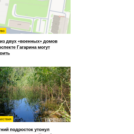
тво
из двух «военных» домов
оспекте Гагарина могут
оить
ествия
тний подросток утонул