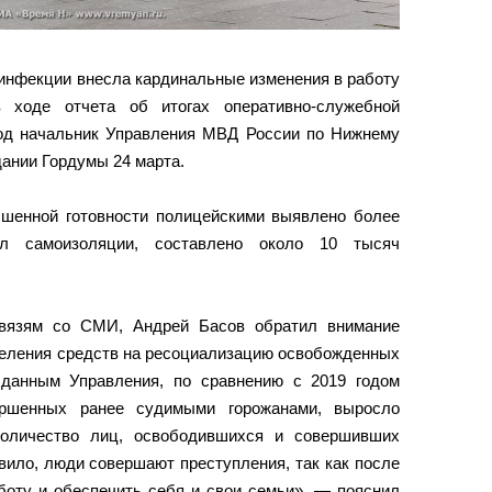
инфекции внесла кардинальные изменения в работу
ходе отчета об итогах оперативно-служебной
год начальник Управления МВД России по Нижнему
дании Гордумы 24 марта.
шенной готовности полицейскими выявлено более
л самоизоляции, составлено около 10 тысяч
связям со СМИ, Андрей Басов обратил внимание
деления средств на ресоциализацию освобожденных
данным Управления, по сравнению с 2019 годом
вершенных ранее судимыми горожанами, выросло
оличество лиц, освободившихся и совершивших
вило, люди совершают преступления, так как после
боту и обеспечить себя и свои семьи», — пояснил