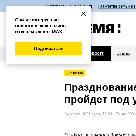
Транспортные изменения
Пятилетие семьи в 
Самые интересные
новости и эксклюзивы —
в нашем канале МАХ
Подписаться
Новости
Статьи
Общество
Празднование
пройдет под 
24 марта 2021 года, 13:03 Тема:
800-
Гордума заслушала доклад на