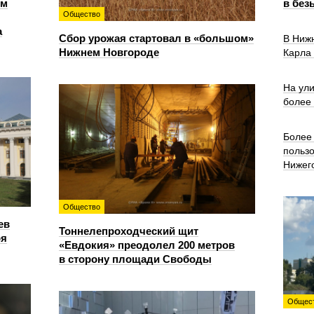
ем
в без
Общество
а
Сбор урожая стартовал в «большом»
В Ниж
Нижнем Новгороде
Карла
На ул
более
Более 
польз
Нижег
Общество
ев
Тоннелепроходческий щит
ря
«Евдокия» преодолел 200 метров
в сторону площади Свободы
Общес