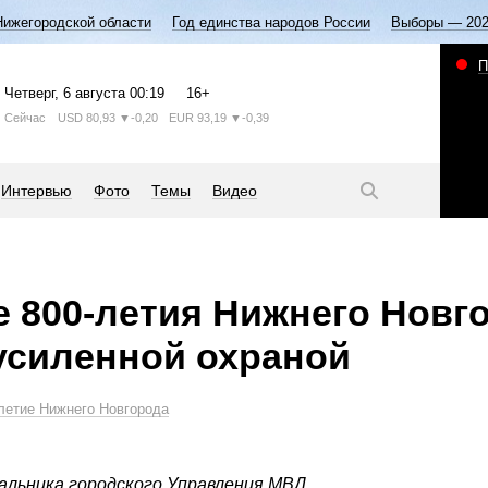
Нижегородской области
Год единства народов России
Выборы — 20
П
Четверг
, 6 августа
00:19
16+
Сейчас
USD
80,93
▼-0,20
EUR
93,19
▼-0,39
Интервью
Фото
Темы
Видео
 800-летия Нижнего Новг
усиленной охраной
летие Нижнего Новгорода
чальника городского Управления МВД