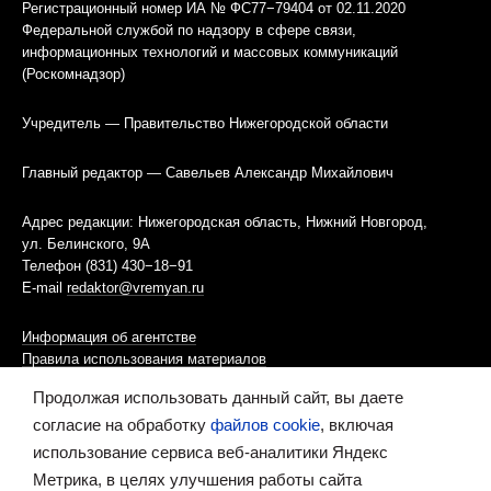
Регистрационный номер ИА № ФС77−79404 от 02.11.2020
Федеральной службой по надзору в сфере связи,
информационных технологий и массовых коммуникаций
(Роскомнадзор)
Учредитель — Правительство Нижегородской области
Главный редактор — Савельев Александр Михайлович
Адрес редакции: Нижегородская область, Нижний Новгород,
ул. Белинского, 9А
Телефон (831) 430−18−91
E-mail
redaktor@vremyan.ru
Информация об агентстве
Правила использования материалов
Продолжая использовать данный сайт, вы даете
Информационная политика использования «cookies»-файлов
согласие на обработку
файлов cookie
, включая
использование сервиса веб-аналитики Яндекс
Ресурс содержит материалы 16+
Метрика, в целях улучшения работы сайта