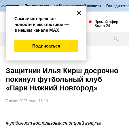
ятилетие семьи в Нижегородской области
Год единства народов Росс
Самые интересные
Прямой эфир.
новости и эксклюзивы —
Волга 24
в нашем канале МАХ
Новости
Подписаться
Спорт
Защитник Илья Кирш досрочно
покинул футбольный клуб
«Пари Нижний Новгород»
7 июля 2026 года, 18:19
Футболист воспользовался опцией выкупа