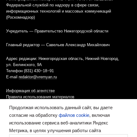
Федеральной службой по надзору в сфере связи,
информационных технологий и массовых коммуникаций
(Роскомнадзор)
Учредитель — Правительство Нижегородской области
Главный редактор — Савельев Александр Михайлович
Адрес редакции: Нижегородская область, Нижний Новгород,
ул. Белинского, 9А
Телефон (831) 430−18−91
E-mail
redaktor@vremyan.ru
Информация об агентстве
Правила использования материалов
Продолжая использовать данный сайт, вы даете
Информационная политика использования «cookies»-файлов
согласие на обработку
файлов cookie
, включая
использование сервиса веб-аналитики Яндекс
Ресурс содержит материалы 16+
Метрика, в целях улучшения работы сайта