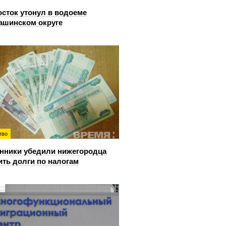
сток утонул в водоеме
ашинском округе
тво
ники убедили нижегородца
ить долги по налогам