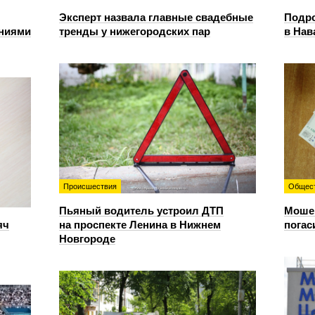
Эксперт назвала главные свадебные
Подро
ениями
тренды у нижегородских пар
в Нав
Происшествия
Общес
Пьяный водитель устроил ДТП
Мошен
яч
на проспекте Ленина в Нижнем
погас
Новгороде