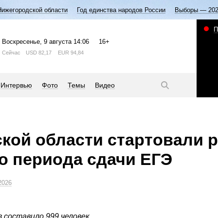
Нижегородской области
Год единства народов России
Выборы — 20
П
Воскресенье
, 9 августа
14:06
16+
Сейчас
USD
82,17
EUR
94,84
Интервью
Фото
Темы
Видео
кой области стартовали 
о периода сдачи ЕГЭ
2026
 составило 999 человек.