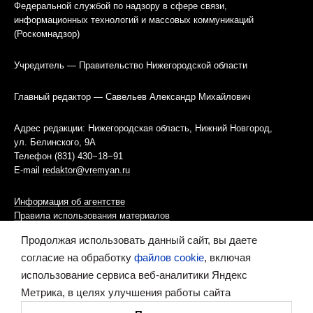
Федеральной службой по надзору в сфере связи,
информационных технологий и массовых коммуникаций
(Роскомнадзор)
Учредитель — Правительство Нижегородской области
Главный редактор — Савельев Александр Михайлович
Адрес редакции: Нижегородская область, Нижний Новгород,
ул. Белинского, 9А
Телефон (831) 430−18−91
E-mail
redaktor@vremyan.ru
Информация об агентстве
Правила использования материалов
Продолжая использовать данный сайт, вы даете
Информационная политика использования «cookies»-файлов
согласие на обработку
файлов cookie
, включая
использование сервиса веб-аналитики Яндекс
Ресурс содержит материалы 16+
Метрика, в целях улучшения работы сайта
Сделано в digital-агентстве