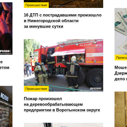
Происшествия
16 ДТП с пострадавшими произошло
в Нижегородской области
за минувшие сутки
Происш
е
етом
Моше
Дзерж
дело 
Происшествия
Пожар произошел
на деревообрабатывающем
предприятии в Воротынском округе