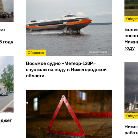
Общес
ья
Более
восп
5 году
Нижни
году
Общество
Восьмое судно «Метеор-120Р»
спустили на воду в Нижегородской
области
Общес
юджет
Нижег
работ