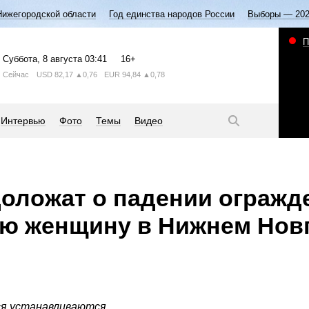
Нижегородской области
Год единства народов России
Выборы — 20
П
Суббота
, 8 августа
03:41
16+
Сейчас
USD
82,17
▲0,76
EUR
94,84
▲0,78
Интервью
Фото
Темы
Видео
оложат о падении огражд
ую женщину в Нижнем Нов
я устанавливаются.