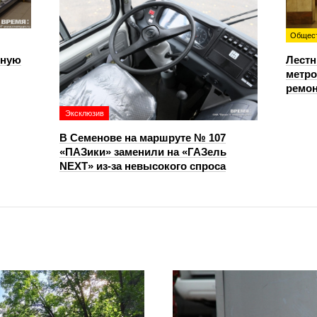
Общес
чную
Лестн
метро
ремон
Эксклюзив
В Семенове на маршруте № 107
«ПАЗики» заменили на «ГАЗель
NEXT» из‑за невысокого спроса