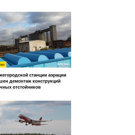
тво
жегородской станции аэрации
шен демонтаж конструкций
чных отстойников