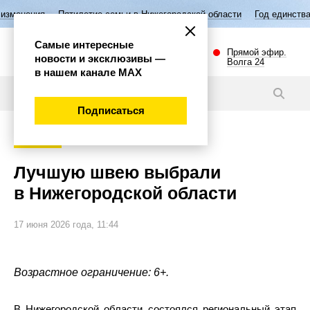
тилетие семьи в Нижегородской области
Год единства народов Росси
Самые интересные
Прямой эфир.
новости и эксклюзивы —
Волга 24
в нашем канале МАХ
Новости
Подписаться
Общество
Лучшую швею выбрали
в Нижегородской области
17 июня 2026 года, 11:44
Возрастное ограничение: 6+.
В Нижегородской области состоялся региональный этап