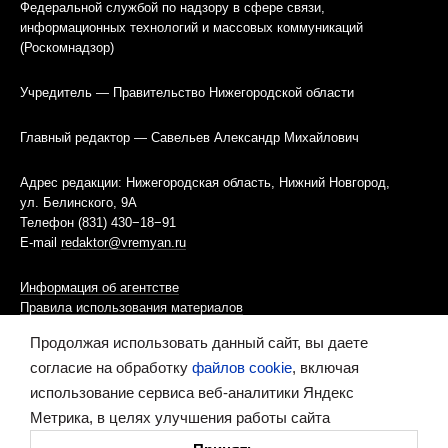
Федеральной службой по надзору в сфере связи,
информационных технологий и массовых коммуникаций
(Роскомнадзор)
Учредитель — Правительство Нижегородской области
Главный редактор — Савельев Александр Михайлович
Адрес редакции: Нижегородская область, Нижний Новгород,
ул. Белинского, 9А
Телефон (831) 430−18−91
E-mail
redaktor@vremyan.ru
Информация об агентстве
Правила использования материалов
Продолжая использовать данный сайт, вы даете
Информационная политика использования «cookies»-файлов
согласие на обработку
файлов cookie
, включая
использование сервиса веб-аналитики Яндекс
Ресурс содержит материалы 16+
Метрика, в целях улучшения работы сайта
Сделано в digital-агентстве