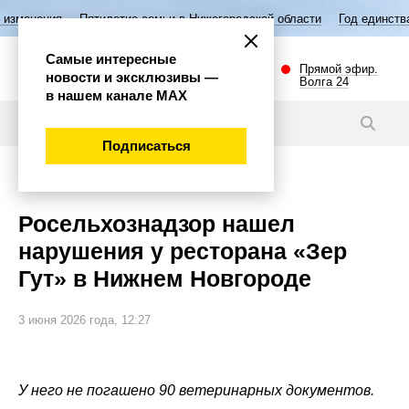
тилетие семьи в Нижегородской области
Год единства народов Росси
Самые интересные
Прямой эфир.
новости и эксклюзивы —
Волга 24
в нашем канале МАХ
Новости
Подписаться
Общество
Росельхознадзор нашел
нарушения у ресторана «Зер
Гут» в Нижнем Новгороде
3 июня 2026 года, 12:27
У него не погашено 90 ветеринарных документов.