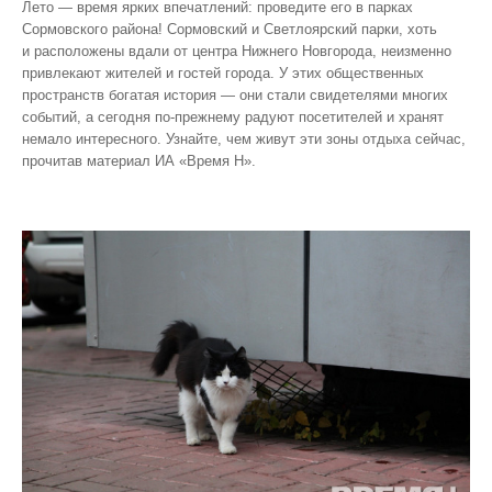
Лето — время ярких впечатлений: проведите его в парках
Сормовского района! Сормовский и Светлоярский парки, хоть
и расположены вдали от центра Нижнего Новгорода, неизменно
привлекают жителей и гостей города. У этих общественных
пространств богатая история — они стали свидетелями многих
событий, а сегодня по‑прежнему радуют посетителей и хранят
немало интересного. Узнайте, чем живут эти зоны отдыха сейчас,
прочитав материал ИА «Время Н».