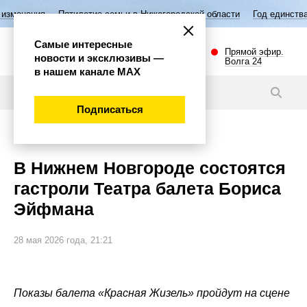
ятилетие семьи в Нижегородской области
Год единства народов Росси
Самые интересные
Прямой эфир.
новости и эксклюзивы —
Волга 24
в нашем канале МАХ
Новости
Подписаться
Культура
В Нижнем Новгороде состоятся
гастроли Театра балета Бориса
Эйфмана
28 мая 2026 года, 21:21
Показы балета «Красная Жизель» пройдут на сцене