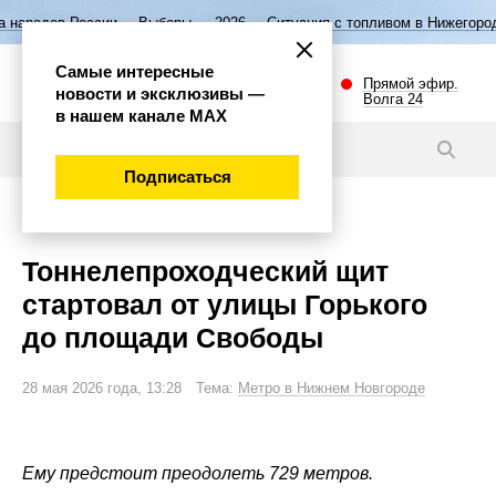
ии
Выборы — 2026
Ситуация с топливом в Нижегородской области
Самые интересные
Прямой эфир.
новости и эксклюзивы —
Волга 24
в нашем канале МАХ
Новости
Подписаться
Общество
Тоннелепроходческий щит
стартовал от улицы Горького
до площади Свободы
28 мая 2026 года, 13:28 Тема:
Метро в Нижнем Новгороде
Ему предстоит преодолеть 729 метров.