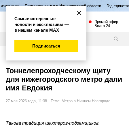
Пятилетие семьи в Нижегородской области
Год единства народов Р
Самые интересные
Прямой эфир.
новости и эксклюзивы —
Волга 24
в нашем канале МАХ
Новости
Подписаться
Общество
Тоннелепроходческому щиту
для нижегородского метро дали
имя Евдокия
27 мая 2026 года, 11:38 Тема:
Метро в Нижнем Новгороде
Такова традиция шахтеров-подземщиков.