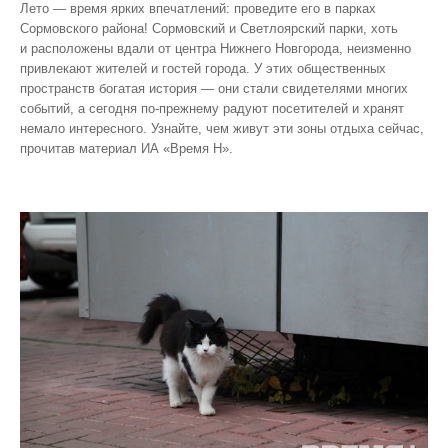
Лето — время ярких впечатлений: проведите его в парках
Сормовского района! Сормовский и Светлоярский парки, хоть
и расположены вдали от центра Нижнего Новгорода, неизменно
привлекают жителей и гостей города. У этих общественных
пространств богатая история — они стали свидетелями многих
событий, а сегодня по‑прежнему радуют посетителей и хранят
немало интересного. Узнайте, чем живут эти зоны отдыха сейчас,
прочитав материал ИА «Время Н».