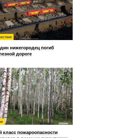
ествия
дин нижегородец погиб
лезной дороге
ия
й класс пожароопасности