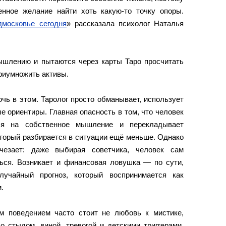
енное желание найти хоть какую-то точку опоры.
дмосковье сегодня
» рассказала психолог Наталья
шлению и пытаются через карты Таро просчитать
приумножить активы.
чь в этом. Таролог просто обманывает, использует
 ориентиры. Главная опасность в том, что человек
ься на собственное мышление и перекладывает
оторый разбирается в ситуации ещё меньше. Однако
счезает: даже выбирая советчика, человек сам
ься. Возникает и финансовая ловушка — по сути,
лучайный прогноз, который воспринимается как
.
м поведением часто стоит не любовь к мистике,
о стыдом, виной, тревогой и детскими триггерами.