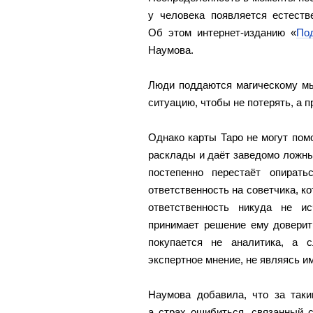
у человека появляется естеств
Об этом интернет-изданию «
По
Наумова.
Люди поддаются магическому мы
ситуацию, чтобы не потерять, а 
Однако карты Таро не могут помо
расклады и даёт заведомо ложные
постепенно перестаёт опират
ответственность на советчика, к
ответственность никуда не и
принимает решение ему доверит
покупается не аналитика, а с
экспертное мнение, не являясь им
Наумова добавила, что за таки
а страх ошибиться, связанный с