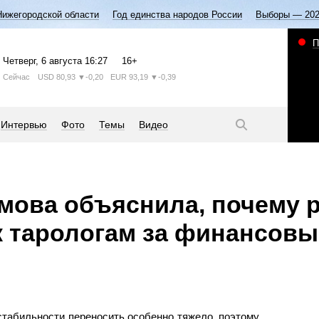
Нижегородской области
Год единства народов России
Выборы — 20
П
Четверг
, 6 августа
16:27
16+
Сейчас
USD
80,93
▼-0,20
EUR
93,19
▼-0,39
Интервью
Фото
Темы
Видео
мова объяснила, почему 
 тарологам за финансов
табильности переносить особенно тяжело, поэтому