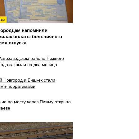
тво
городцам напомнили
вилах оплаты больничного
емя отпуска
 Автозаводском районе Нижнего
рода закрыли на два месяца
й Новгород и Бишкек стали
ами-побратимами
ние по мосту через Пижму открыто
шаеве