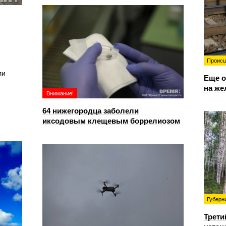
Происш
ли
Еще о
на же
Внимание!
64 нижегородца заболели
иксодовым клещевым боррелиозом
Губерн
Трети