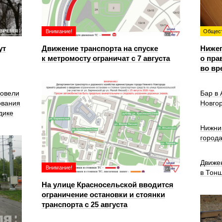
Внимание!
Общес
ут
Движение транспорта на спуске
Ниже
к метромосту ограничат с 7 августа
о пра
во вр
ровели
Бар в
ования
Новго
дике
Нижни
город
Движе
Внимание!
в Тон
На улице Красносельской вводится
ограничение остановки и стоянки
транспорта с 25 августа