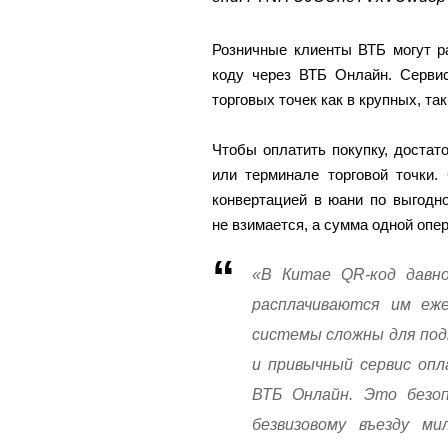
Розничные клиенты ВТБ могут р
коду через ВТБ Онлайн. Сервис
торговых точек как в крупных, та
Чтобы оплатить покупку, достат
или терминале торговой точки.
конвертацией в юани по выгодн
не взимается, а сумма одной опе
«В Китае QR-код давно
расплачиваются им еже
системы сложны для под
и привычный сервис опл
ВТБ Онлайн. Это безоп
безвизовому въезду м