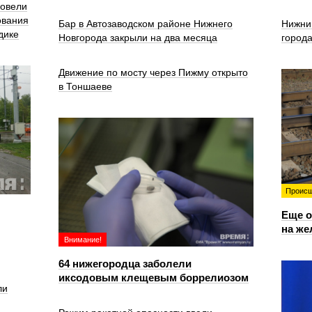
ровели
ования
Бар в Автозаводском районе Нижнего
Нижни
дике
Новгорода закрыли на два месяца
город
Движение по мосту через Пижму открыто
в Тоншаеве
Происш
Еще о
на же
Внимание!
64 нижегородца заболели
иксодовым клещевым боррелиозом
ли