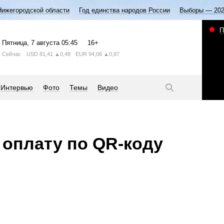
Нижегородской области
Год единства народов России
Выборы — 20
П
Пятница
, 7 августа
05:45
16+
Сейчас
USD
81,41
▲0,48
EUR
94,06
▲0,87
Интервью
Фото
Темы
Видео
 оплату по QR-коду