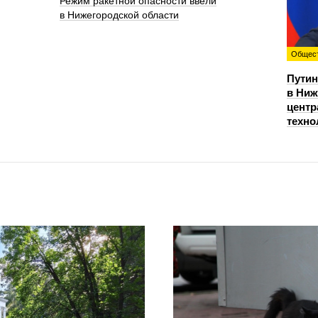
Режим ракетной опасности ввели
в Нижегородской области
Общес
Путин
в Ниж
центр
техно