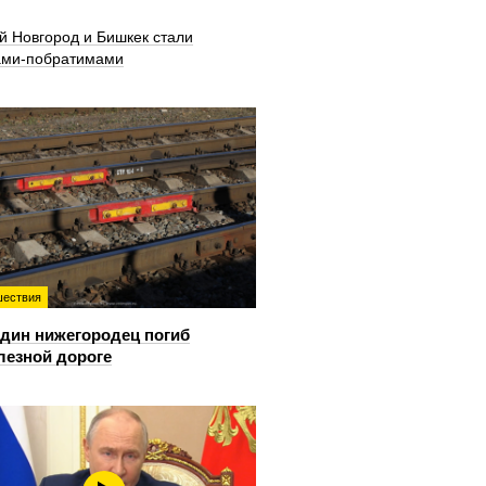
й Новгород и Бишкек стали
ами-побратимами
ествия
дин нижегородец погиб
лезной дороге