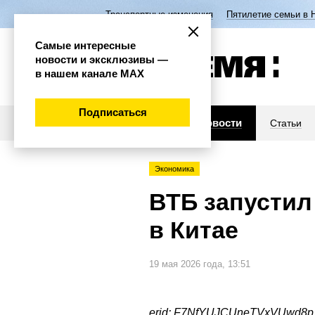
Транспортные изменения
Пятилетие семьи в 
Самые интересные
новости и эксклюзивы —
в нашем канале МАХ
Подписаться
Новости
Статьи
Экономика
ВТБ запустил
в Китае
19 мая 2026 года, 13:51
erid: F7NfYUJCUneTVxVUwd8p