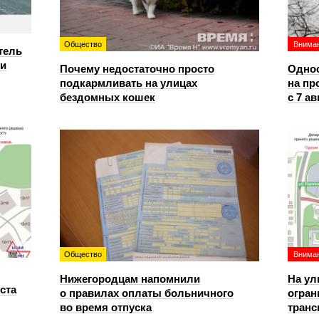
Общество
Вниман
тель
ри
Почему недостаточно просто
Однос
подкармливать на улицах
на пр
бездомных кошек
с 7 ав
Общество
Вниман
Нижегородцам напомнили
На ул
уста
о правилах оплаты больничного
огран
во время отпуска
транс