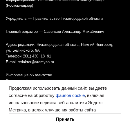
(Роскомнадзор)
Учредитель — Правительство Нижегородской области
Главный редактор — Савельев Александр Михайлович
Адрес редакции: Нижегородская область, Нижний Новгород,
ул. Белинского, 9А
Телефон (831) 430−18−91
E-mail
redaktor@vremyan.ru
Информация об агентстве
Правила использования материалов
Продолжая использовать данный сайт, вы даете
Информационная политика использования «cookies»-файлов
согласие на обработку
файлов cookie
, включая
использование сервиса веб-аналитики Яндекс
Ресурс содержит материалы 16+
Метрика, в целях улучшения работы сайта
Принять
Сделано в digital-агентстве