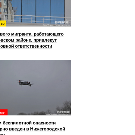
тво
вого мигранта, работающего
овском районе, привлекут
ловной ответственности
ие!
 беспилотной опасности
рно введен в Нижегородской
ти