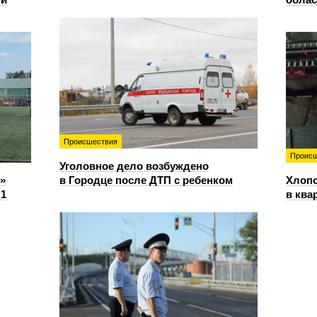
Происшествия
Происш
Уголовное дело возбуждено
»
в Городце после ДТП с ребенком
Хлопо
:1
в ква