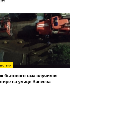
ествия
к бытового газа случился
ртире на улице Ванеева