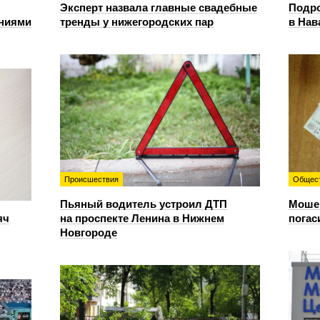
Эксперт назвала главные свадебные
Подро
ениями
тренды у нижегородских пар
в Нав
Происшествия
Общес
Пьяный водитель устроил ДТП
Мошен
яч
на проспекте Ленина в Нижнем
погас
Новгороде