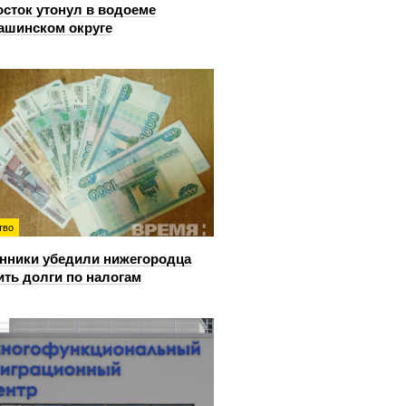
сток утонул в водоеме
ашинском округе
тво
ники убедили нижегородца
ить долги по налогам