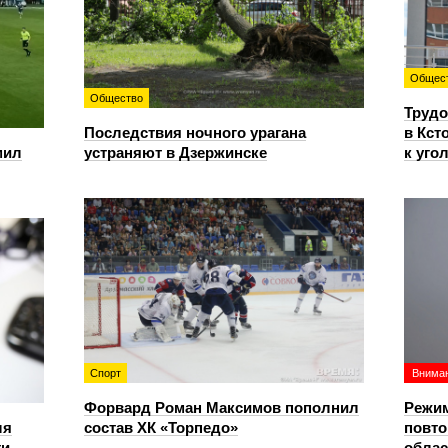
Общес
Общество
Трудо
Последствия ночного урагана
в Кст
мил
устраняют в Дзержинске
к уго
Спорт
Вниман
Форвард Роман Максимов пополнил
Режим
ля
состав ХК «Торпедо»
повто
ти
облас