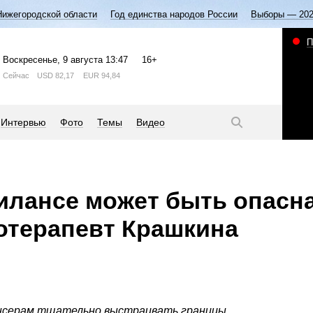
Нижегородской области
Год единства народов России
Выборы — 20
П
Воскресенье
, 9 августа
13:47
16+
Сейчас
USD
82,17
EUR
94,84
Интервью
Фото
Темы
Видео
илансе может быть опасна
отерапевт Крашкина
нсерам тщательно выстраивать границы