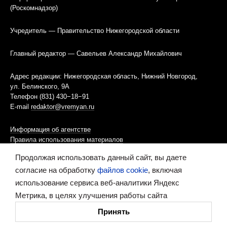
(Роскомнадзор)
Учредитель — Правительство Нижегородской области
Главный редактор — Савельев Александр Михайлович
Адрес редакции: Нижегородская область, Нижний Новгород,
ул. Белинского, 9А
Телефон (831) 430−18−91
E-mail
redaktor@vremyan.ru
Информация об агентстве
Правила использования материалов
Продолжая использовать данный сайт, вы даете
Информационная политика использования «cookies»-файлов
согласие на обработку
файлов cookie
, включая
использование сервиса веб-аналитики Яндекс
Ресурс содержит материалы 16+
Метрика, в целях улучшения работы сайта
Сделано в digital-агентстве
Принять