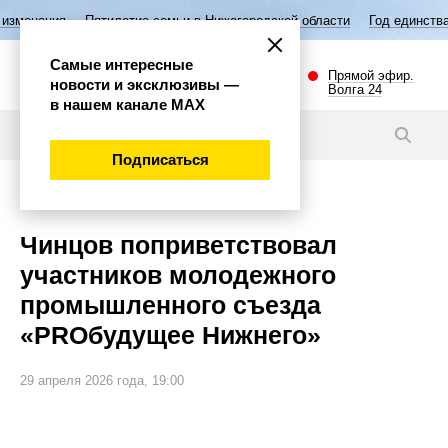
Пятилетие семьи в Нижегородской области
Год единства народов Росс
Самые интересные
Прямой эфир.
новости и эксклюзивы —
Волга 24
в нашем канале МАХ
Новости
Подписаться
Общество
Чинцов поприветствовал
участников молодежного
промышленного съезда
«PROбудущее Нижнего»
29 апреля 2026 года, 19:00