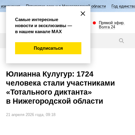
тилетие семьи в Нижегородской области
Год единства народов Росси
Самые интересные
Прямой эфир.
новости и эксклюзивы —
Волга 24
в нашем канале МАХ
Новости
Подписаться
Эксклюзив
Юлианна Кулугур: 1724
человека стали участниками
«Тотального диктанта»
в Нижегородской области
21 апреля 2026 года, 09:18