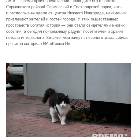
Лето — время ярких впечатлений: проведите его в парках
Сормовского района! Сормовский и Светлоярский парки, хоть
и расположены вдали от центра Нижнего Новгорода, неизменно
привлекают жителей и гостей города. У этих общественных
пространств богатая история — они стали свидетелями многих
событий, а сегодня по‑прежнему радуют посетителей и хранят
немало интересного. Узнайте, чем живут эти зоны отдыха сейчас,
прочитав материал ИА «Время Н».