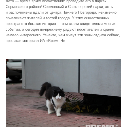
Лето — время ярких впечатлений: проведите его в парках
Сормовского района! Сормовский и Светлоярский парки, хоть
и расположены вдали от центра Нижнего Новгорода, неизменно
привлекают жителей и гостей города. У этих общественных
пространств богатая история — они стали свидетелями многих
событий, а сегодня по‑прежнему радуют посетителей и хранят
немало интересного. Узнайте, чем живут эти зоны отдыха сейчас,
прочитав материал ИА «Время Н».