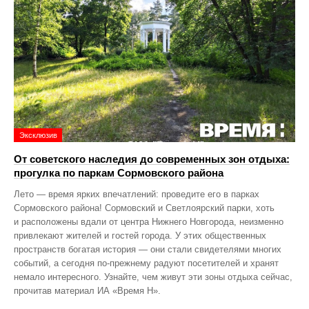
Эксклюзив
От советского наследия до современных зон отдыха:
прогулка по паркам Сормовского района
Лето — время ярких впечатлений: проведите его в парках
Сормовского района! Сормовский и Светлоярский парки, хоть
и расположены вдали от центра Нижнего Новгорода, неизменно
привлекают жителей и гостей города. У этих общественных
пространств богатая история — они стали свидетелями многих
событий, а сегодня по‑прежнему радуют посетителей и хранят
немало интересного. Узнайте, чем живут эти зоны отдыха сейчас,
прочитав материал ИА «Время Н».