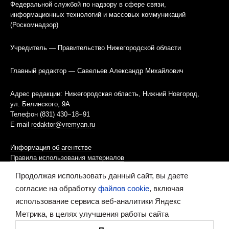
Федеральной службой по надзору в сфере связи,
информационных технологий и массовых коммуникаций
(Роскомнадзор)
Учредитель — Правительство Нижегородской области
Главный редактор — Савельев Александр Михайлович
Адрес редакции: Нижегородская область, Нижний Новгород,
ул. Белинского, 9А
Телефон (831) 430−18−91
E-mail
redaktor@vremyan.ru
Информация об агентстве
Правила использования материалов
Продолжая использовать данный сайт, вы даете
Информационная политика использования «cookies»-файлов
согласие на обработку
файлов cookie
, включая
использование сервиса веб-аналитики Яндекс
Ресурс содержит материалы 16+
Метрика, в целях улучшения работы сайта
Сделано в digital-агентстве