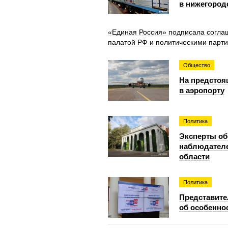
в нижегород
«Единая Россия» подписала согла
палатой РФ и политическими парт
Общество
На предстоя
в аэропорту
Политика
Эксперты об
наблюдателе
области
Политика
Представите
об особенно