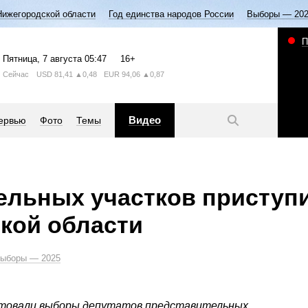
Нижегородской области
Год единства народов России
Выборы — 20
П
Пятница
, 7 августа
05:47
16+
Сейчас
USD
81,41
▲0,48
EUR
94,06
▲0,87
Видео
ервью
Фото
Темы
тельных участков приступи
кой области
ыборы — 2025
товали выборы депутатов представительных