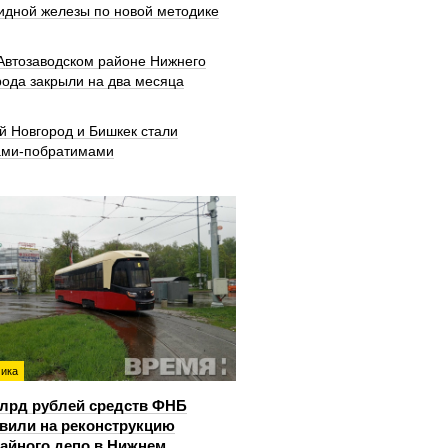
идной железы по новой методике
 Автозаводском районе Нижнего
рода закрыли на два месяца
й Новгород и Бишкек стали
ами-побратимами
ика
млрд рублей средств ФНБ
вили на реконструкцию
айного депо в Нижнем