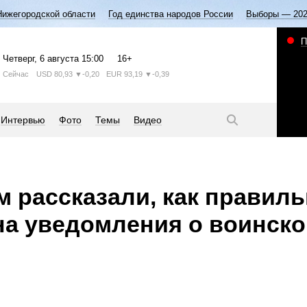
Нижегородской области
Год единства народов России
Выборы — 20
П
Четверг
, 6 августа
15:00
16+
Сейчас
USD
80,93
▼-0,20
EUR
93,19
▼-0,39
Интервью
Фото
Темы
Видео
 рассказали, как правил
на уведомления о воинско