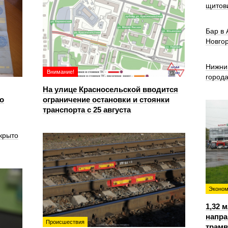
щитов
Бар в
Новго
Нижни
Внимание!
город
На улице Красносельской вводится
о
ограничение остановки и стоянки
транспорта с 25 августа
крыто
Эконом
1,32 
напра
Происшествия
трамв