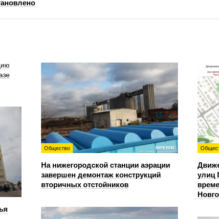
тановлено
цию
азе
Общество
Общес
На нижегородской станции аэрации
Движе
завершен демонтаж конструкций
улиц 
вторичных отстойников
време
Новг
ья