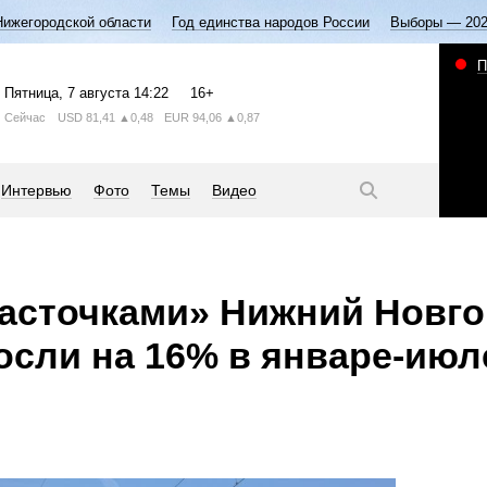
Нижегородской области
Год единства народов России
Выборы — 20
П
Пятница
, 7 августа
14:22
16+
Сейчас
USD
81,41
▲0,48
EUR
94,06
▲0,87
Интервью
Фото
Темы
Видео
Ласточками» Нижний Новг
сли на 16% в январе-июл