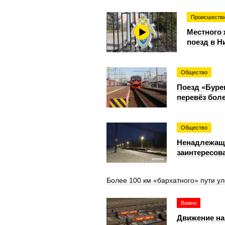
Происшеств
Местного 
поезд в Н
Общество
Поезд «Буре
перевёз бол
Общество
Ненадлежаща
заинтересов
Более 100 км «бархатного» пути ул
Важно
Движение на