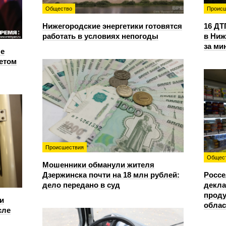
Общество
Происш
Нижегородские энергетики готовятся
16 ДТ
работать в условиях непогоды
в Ниж
за ми
е
етом
Происшествия
Общес
Мошенники обманули жителя
Дзержинска почти на 18 млн рублей:
Россе
дело передано в суд
декла
проду
и
облас
сле