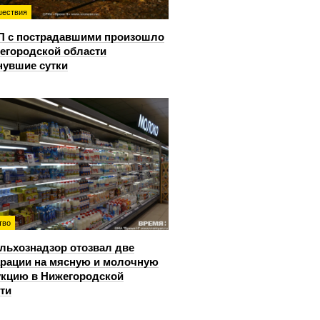
ествия
П с пострадавшими произошло
егородской области
нувшие сутки
тво
льхознадзор отозвал две
рации на мясную и молочную
кцию в Нижегородской
ти