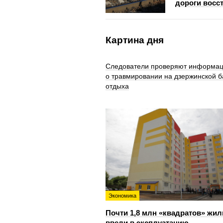
дороги восс
Картина дня
Следователи проверяют информа
о травмировании на дзержинской б
отдыха
Экономика
Почти 1,8 млн «квадратов» жил
ввели в эксплуатацию