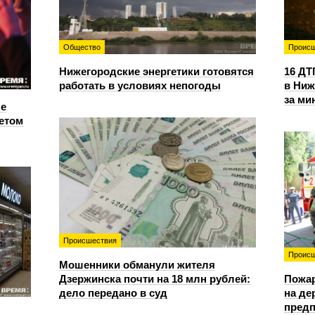
Общество
Происш
Нижегородские энергетики готовятся
16 ДТ
работать в условиях непогоды
в Ниж
за ми
е
етом
Происшествия
Происш
Мошенники обманули жителя
Дзержинска почти на 18 млн рублей:
Пожа
дело передано в суд
на д
предп