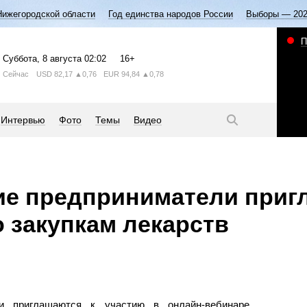
Нижегородской области
Год единства народов России
Выборы — 20
П
Суббота
, 8 августа
02:02
16+
Сейчас
USD
82,17
▲0,76
EUR
94,84
▲0,78
Интервью
Фото
Темы
Видео
ие предприниматели приг
о закупкам лекарств
ли приглашаются к участию в онлайн-вебинаре