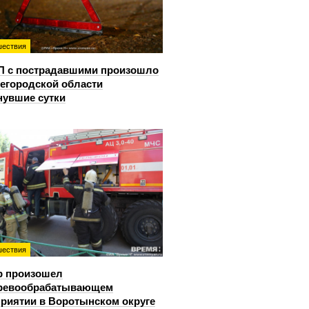
ествия
П с пострадавшими произошло
егородской области
нувшие сутки
ествия
р произошел
еревообрабатывающем
риятии в Воротынском округе