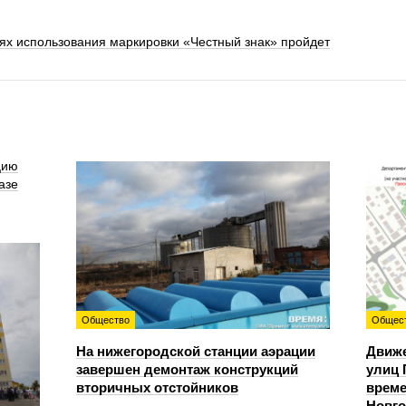
ях использования маркировки «Честный знак» пройдет
цию
азе
Общество
Общес
На нижегородской станции аэрации
Движе
завершен демонтаж конструкций
улиц 
вторичных отстойников
време
Новг