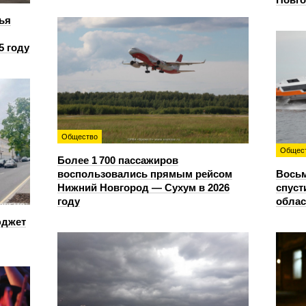
ья
5 году
Общество
Общес
Более 1 700 пассажиров
воспользовались прямым рейсом
Восьм
Нижний Новгород — Сухум в 2026
спуст
году
облас
юджет