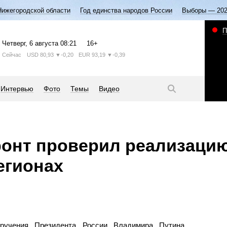
Нижегородской области
Год единства народов России
Выборы — 20
П
Четверг
, 6 августа
08:21
16+
Сейчас
USD
80,93
▼-0,20
EUR
93,19
▼-0,39
Интервью
Фото
Темы
Видео
онт проверил реализацию
егионах
ручения Президента России Владимира Путина