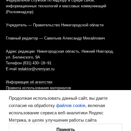
Федеральной службой по надзору в сфере связи,
информационных технологий и массовых коммуникаций
(Роскомнадзор)
Учредитель — Правительство Нижегородской области
Главный редактор — Савельев Александр Михайлович
Адрес редакции: Нижегородская область, Нижний Новгород,
ул. Белинского, 9А
Телефон (831) 430−18−91
E-mail
redaktor@vremyan.ru
Информация об агентстве
Правила использования материалов
Продолжая использовать данный сайт, вы даете
Информационная политика использования «cookies»-файлов
согласие на обработку
файлов cookie
, включая
использование сервиса веб-аналитики Яндекс
Ресурс содержит материалы 16+
Метрика, в целях улучшения работы сайта
Сделано в digital-агентстве
Принять