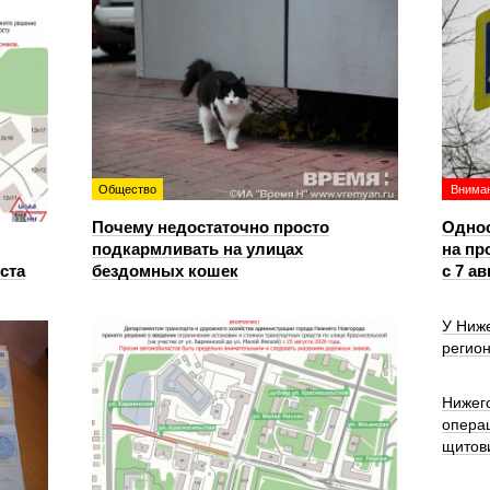
Общество
Вниман
Почему недостаточно просто
Однос
подкармливать на улицах
на пр
уста
бездомных кошек
с 7 ав
У Ниже
регион
Нижег
опера
щитов