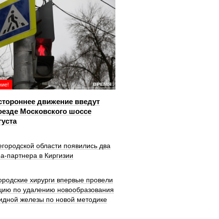
ие!
тороннее движение введут
оезде Московского шоссе
густа
городской области появились два
а-партнера в Киргизии
ородские хирурги впервые провели
цию по удалению новообразования
идной железы по новой методике