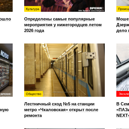
Культура
Происш
зошло
Определены самые популярные
Моше
мероприятия у нижегородцев летом
Дзерж
2026 года
дело 
Общество
Экскл
Лестничный сход №5 на станции
В Сем
чную
метро «Чкаловская» открыт после
«ПАЗи
ремонта
NEXT»