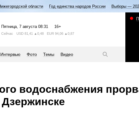
Нижегородской области
Год единства народов России
Выборы — 20
П
Пятница
, 7 августа
08:31
16+
Сейчас
USD
81,41
▲0,48
EUR
94,06
▲0,87
Интервью
Фото
Темы
Видео
ого водоснабжения прорв
 Дзержинске