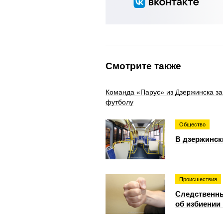
Смотрите также
Команда «Парус» из Дзержинска з
футболу
Общество
В дзержинск
Происшествия
Следственны
об избиении