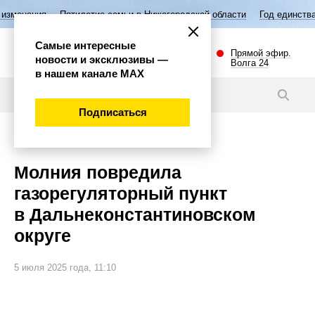
тилетие семьи в Нижегородской области
Год единства народов России
Самые интересные
Прямой эфир.
новости и эксклюзивы —
Волга 24
в нашем канале МАХ
Новости
Подписаться
Происшествия
Молния повредила
газорегуляторный пункт
в Дальнеконстантиновском
округе
5 июля 2025 года, 11:10