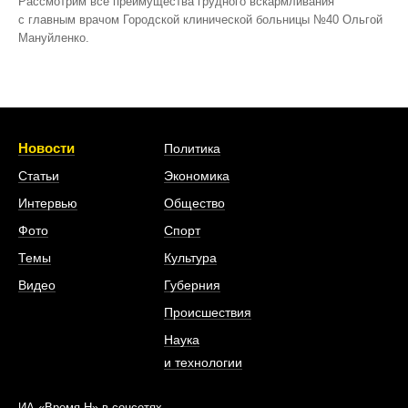
Рассмотрим все преимущества грудного вскармливания
с главным врачом Городской клинической больницы №40 Ольгой
Мануйленко.
Новости
Политика
Статьи
Экономика
Интервью
Общество
Фото
Спорт
Темы
Культура
Видео
Губерния
Происшествия
Наука
и технологии
ИА «Время Н» в соцсетях