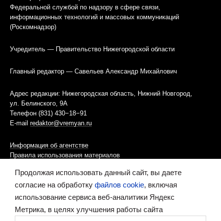
Федеральной службой по надзору в сфере связи,
информационных технологий и массовых коммуникаций
(Роскомнадзор)
Учредитель — Правительство Нижегородской области
Главный редактор — Савельев Александр Михайлович
Адрес редакции: Нижегородская область, Нижний Новгород,
ул. Белинского, 9А
Телефон (831) 430−18−91
E-mail
redaktor@vremyan.ru
Информация об агентстве
Правила использования материалов
Продолжая использовать данный сайт, вы даете
Информационная политика использования «cookies»-файлов
согласие на обработку
файлов cookie
, включая
использование сервиса веб-аналитики Яндекс
Ресурс содержит материалы 16+
Метрика, в целях улучшения работы сайта