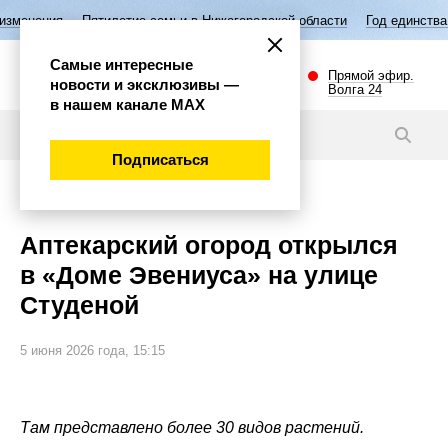
е семьи в Нижегородской области
Год единства народов России
Выб
Самые интересные
Прямой эфир.
новости и эксклюзивы —
Волга 24
в нашем канале МАХ
Видео
Подписаться
Общество
Аптекарский огород открылся
в «Доме Эвениуса» на улице
Студеной
5 июня 2026 года, 15:15
Там представлено более 30 видов растений.