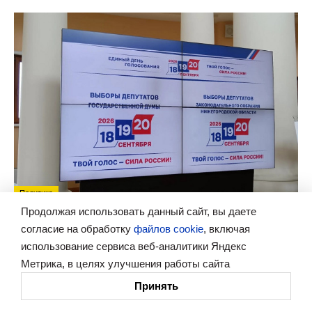
Политика
Продолжая использовать данный сайт, вы даете
Представителям нижегородских СМИ рассказали
согласие на обработку
файлов cookie
, включая
об особенностях подготовки выборов 2026 года
использование сервиса веб-аналитики Яндекс
Специалисты ответили на актуальные вопросы, касающиеся
Метрика, в целях улучшения работы сайта
деятельности СМИ в период предвыборной кампании.
Принять