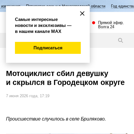
я
Пятилетие семьи в Нижегородской области
Год единства народов 
Самые интересные
Прямой эфир.
новости и эксклюзивы —
Волга 24
в нашем канале МАХ
Новости
Подписаться
Происшествия
Мотоциклист сбил девушку
и скрылся в Городецком округе
7 июня 2026 года, 17:19
Происшествие случилось в селе Бриляково.