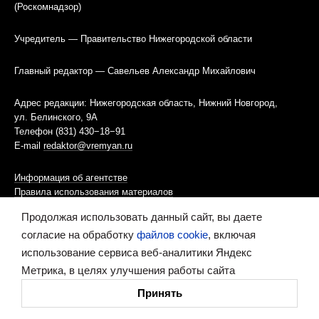
(Роскомнадзор)
Учредитель — Правительство Нижегородской области
Главный редактор — Савельев Александр Михайлович
Адрес редакции: Нижегородская область, Нижний Новгород,
ул. Белинского, 9А
Телефон (831) 430−18−91
E-mail
redaktor@vremyan.ru
Информация об агентстве
Правила использования материалов
Продолжая использовать данный сайт, вы даете
Информационная политика использования «cookies»-файлов
согласие на обработку
файлов cookie
, включая
использование сервиса веб-аналитики Яндекс
Ресурс содержит материалы 16+
Метрика, в целях улучшения работы сайта
Сделано в digital-агентстве
Принять