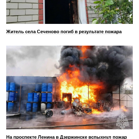
Житель села Сеченово погиб в результате пожара
На проспекте Ленина в Дзержинске вспыхнул пожар