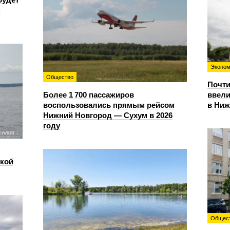
м
Эконом
Общество
Почти
Более 1 700 пассажиров
ввели
воспользовались прямым рейсом
в Ниж
Нижний Новгород — Сухум в 2026
году
ской
Общес