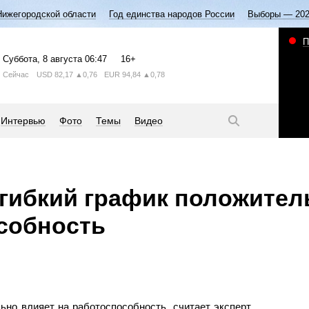
Нижегородской области
Год единства народов России
Выборы — 20
П
Суббота
, 8 августа
06:47
16+
Сейчас
USD
82,17
▲0,76
EUR
94,84
▲0,78
Интервью
Фото
Темы
Видео
 гибкий график положител
собность
ьно влияет на работоспособность, считает эксперт