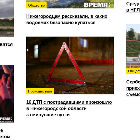
Средн
Общество
в НГЛ
Нижегородцам рассказали, в каких
водоемах безопасно купаться
овятся
Общес
Сербс
приех
Происшествия
съемо
16 ДТП с пострадавшими произошло
в Нижегородской области
за минувшие сутки
е
етом