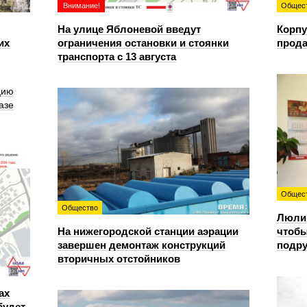
Внимание!
Общес
На улице Яблоневой введут
Корпу
их
ограничения остановки и стоянки
прода
транспорта с 13 августа
цию
азе
Общес
Общество
Люлин
На нижегородской станции аэрации
чтобы
завершен демонтаж конструкций
подру
вторичных отстойников
ах
будет