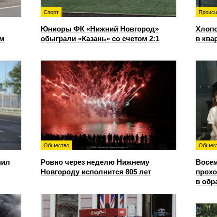
Спорт
Происш
Юниоры ФК «Нижний Новгород»
Хлопо
ом
обыграли «Казань» со счетом 2:1
в ква
Общество
Общес
пил
Ровно через неделю Нижнему
Восем
Новгороду исполнится 805 лет
прохо
в обр