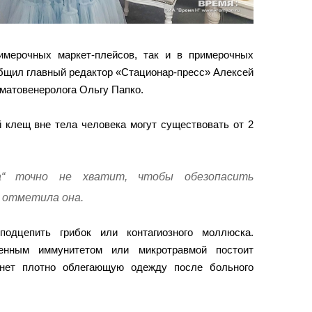
имерочных маркет-плейсов, так и в примерочных
бщил главный редактор «Стационар-пресс» Алексей
рматовенеролога Ольгу Папко.
 клещ вне тела человека могут существовать от 2
на“ точно не хватит, чтобы обезопасить
 отметила она.
одцепить грибок или контагиозного моллюска.
нным иммунитетом или микротравмой постоит
енет плотно облегающую одежду после больного