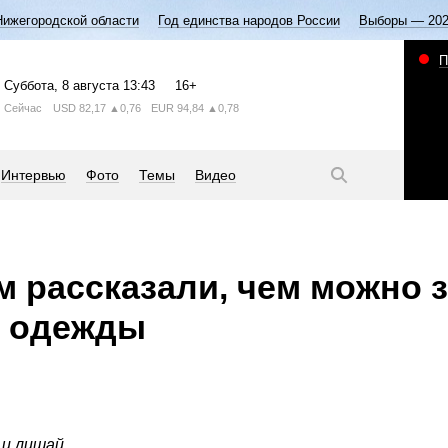
Нижегородской области
Год единства народов России
Выборы — 20
П
Суббота
, 8 августа
13:43
16+
Сейчас
USD
82,17
▲0,76
EUR
94,84
▲0,78
Интервью
Фото
Темы
Видео
 рассказали, чем можно 
е одежды
 и лишай.