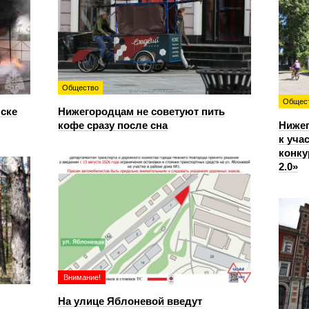
Общество
Общес
нске
Нижегородцам не советуют пить
кофе сразу после сна
Ниже
к уча
конку
2.0»
Внимание!
На улице Яблоневой введут