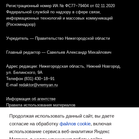
Регистрационный номер ИА № ФС77−79404 от 02.11.2020
Федеральной службой по надзору в сфере связи,
информационных технологий и массовых коммуникаций
(Роскомнадзор)
Учредитель — Правительство Нижегородской области
Главный редактор — Савельев Александр Михайлович
Адрес редакции: Нижегородская область, Нижний Новгород,
ул. Белинского, 9А
Телефон (831) 430−18−91
E-mail
redaktor@vremyan.ru
Информация об агентстве
Правила использования материалов
Продолжая использовать данный сайт, вы даете
Информационная политика использования «cookies»-файлов
согласие на обработку
файлов cookie
, включая
использование сервиса веб-аналитики Яндекс
Ресурс содержит материалы 16+