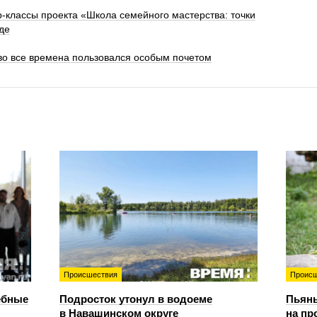
-классы проекта «Школа семейного мастерства: точки
де
во все времена пользовался особым почетом
Происшествия
Происш
ебные
Подросток утонул в водоеме
Пьяны
в Навашинском округе
на пр