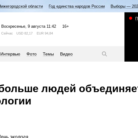
Нижегородской области
Год единства народов России
Выборы — 20
П
Воскресенье
, 9 августа
11:42
16+
Сейчас
USD
82,17
EUR
94,84
Интервью
Фото
Темы
Видео
 больше людей объединяе
ологии
ень эколога.