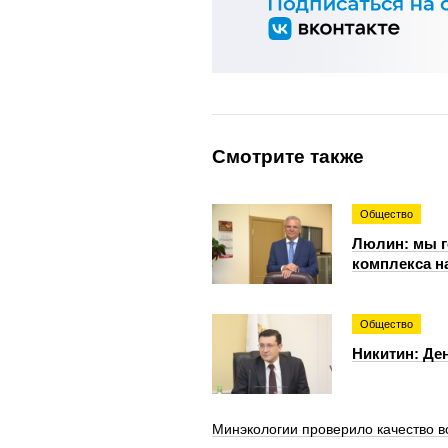
Смотрите также
Общество
Люлин: мы г
комплекса н
Общество
Никитин: Де
Минэкологии проверило качество в