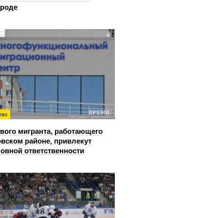
ороде
тво
вого мигранта, работающего
овском районе, привлекут
ловной ответственности