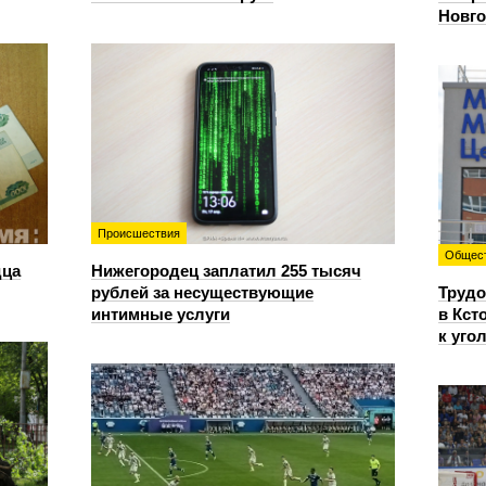
Новг
Происшествия
Общес
дца
Нижегородец заплатил 255 тысяч
рублей за несуществующие
Трудо
интимные услуги
в Кст
к уго