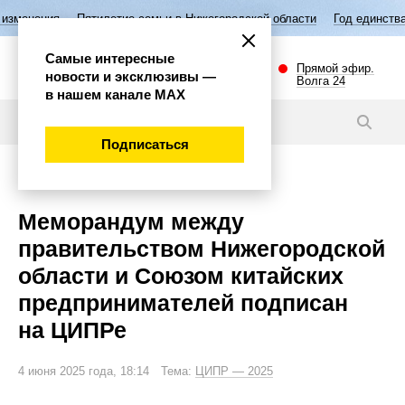
тилетие семьи в Нижегородской области
Год единства народов Росси
Самые интересные
Прямой эфир.
новости и эксклюзивы —
Волга 24
в нашем канале МАХ
Новости
Подписаться
Экономика
Меморандум между
правительством Нижегородской
области и Союзом китайских
предпринимателей подписан
на ЦИПРе
4 июня 2025 года, 18:14 Тема:
ЦИПР — 2025