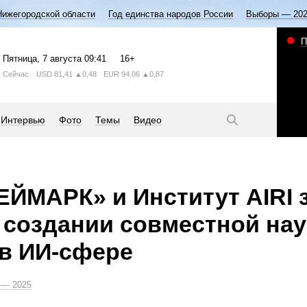
Нижегородской области
Год единства народов России
Выборы — 20
П
Пятница
, 7 августа
09:41
16+
Сейчас
USD
81,41
▲0,48
EUR
94,06
▲0,87
Интервью
Фото
Темы
Видео
ЕЙМАРК» и Институт AIRI
 создании совместной на
в ИИ-сфере
— 2025