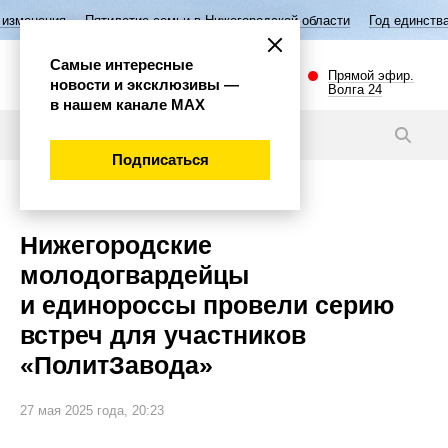
ятилетие семьи в Нижегородской области
Год единства народов Росс
Самые интересные
Прямой эфир.
новости и эксклюзивы —
Волга 24
в нашем канале МАХ
Новости
Подписаться
Общество
Нижегородские
молодогвардейцы
и единороссы провели серию
встреч для участников
«ПолитЗавода»
27 мая 2025 года, 20:23