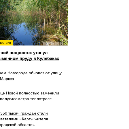
ествия
тний подросток утонул
ымянном пруду в Кулебаках
нем Новгороде обновляют улицу
 Маркса
ице Новой полностью заменили
 полукилометра теплотрасс
350 тысяч граждан стали
ователями «Карты жителя
ородской области»