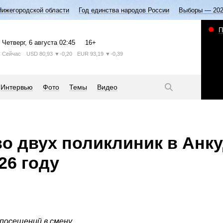
Нижегородской области
Год единства народов России
Выборы — 20
П
Четверг
, 6 августа
02:45
16+
Сейчас
USD
80,93
▼-0,20
EUR
93,19
▼-0,39
Интервью
Фото
Темы
Видео
о двух поликлиник в Анк
26 году
посещений в смену.