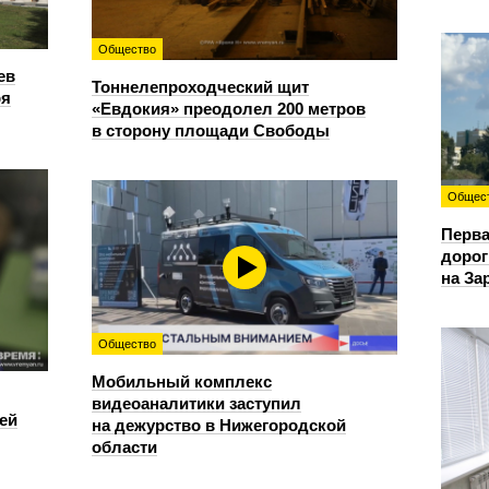
Общество
ев
Тоннелепроходческий щит
ря
«Евдокия» преодолел 200 метров
в сторону площади Свободы
Общес
Перва
дорог
на За
Общество
Мобильный комплекс
видеоаналитики заступил
ей
на дежурство в Нижегородской
области