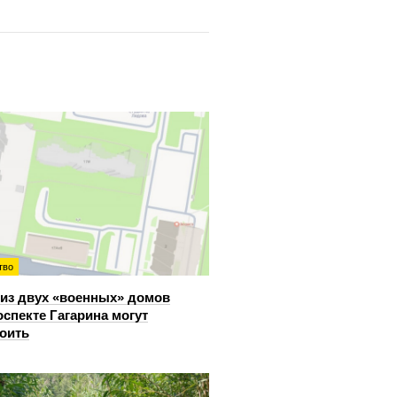
тво
из двух «военных» домов
оспекте Гагарина могут
оить