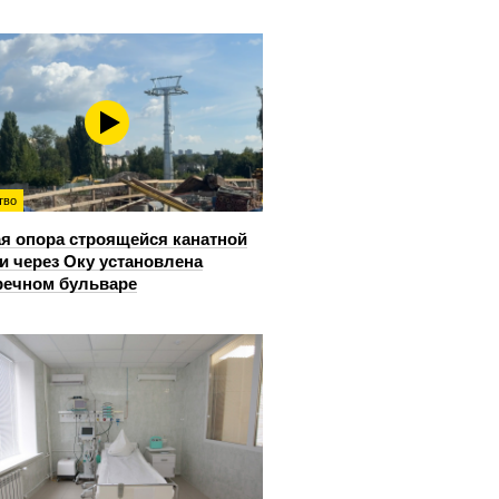
тво
я опора строящейся канатной
и через Оку установлена
речном бульваре