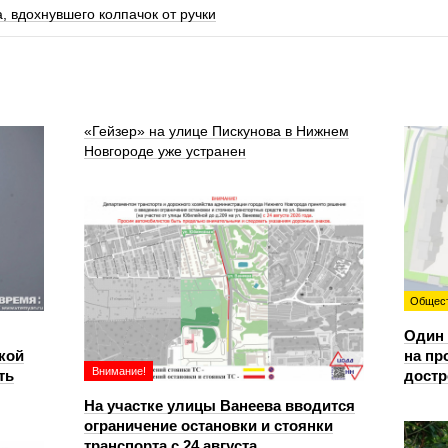
, вдохнувшего колпачок от ручки
«Гейзер» на улице Пискунова в Нижнем
Новгороде уже устранен
Общес
Один 
кой
на пр
Внимание!
ть
достр
На участке улицы Ванеева вводится
ограничение остановки и стоянки
транспорта с 24 августа