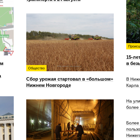
Происш
15-ле
ем
в без
Общество
а
Сбор урожая стартовал в «большом»
В Ниж
Нижнем Новгороде
Карла
На ул
более
Более 
польз
Нижег