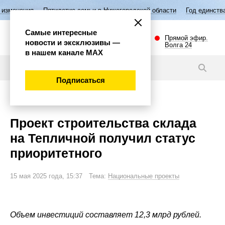
летие семьи в Нижегородской области
Год единства народов России
Самые интересные
Прямой эфир.
новости и эксклюзивы —
Волга 24
в нашем канале МАХ
Новости
Подписаться
Экономика
Проект строительства склада
на Тепличной получил статус
приоритетного
15 мая 2025 года, 15:37 Тема:
Национальные проекты
Объем инвестиций составляет 12,3 млрд рублей.