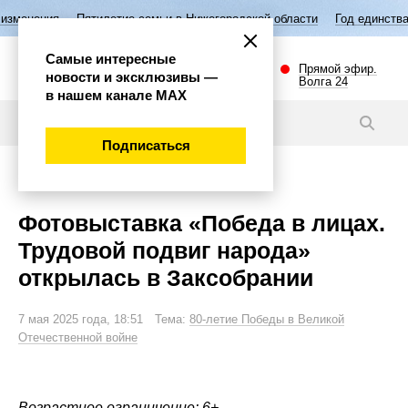
илетие семьи в Нижегородской области
Год единства народов России
Самые интересные
Прямой эфир.
новости и эксклюзивы —
Волга 24
в нашем канале МАХ
Новости
Подписаться
Культура
Фотовыставка «Победа в лицах.
Трудовой подвиг народа»
открылась в Заксобрании
7 мая 2025 года, 18:51 Тема:
80-летие Победы в Великой
Отечественной войне
Возрастное ограничение: 6+.