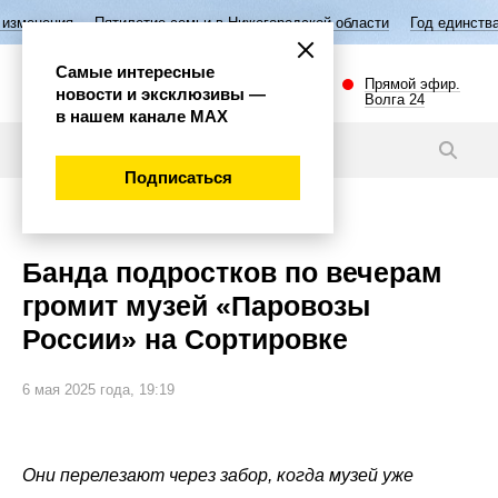
етие семьи в Нижегородской области
Год единства народов России
Самые интересные
Прямой эфир.
новости и эксклюзивы —
Волга 24
в нашем канале МАХ
Видео
Подписаться
Происшествия
Банда подростков по вечерам
громит музей «Паровозы
России» на Сортировке
6 мая 2025 года, 19:19
Они перелезают через забор, когда музей уже